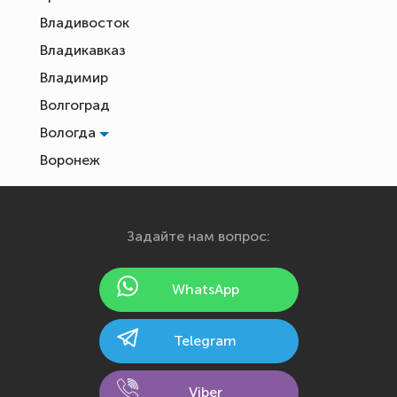
Владивосток
Владикавказ
Владимир
Волгоград
Вологда
Воронеж
Екатеринбург
Иваново
Задайте нам вопрос:
Ижевск
Йошкар-Ола
WhatsApp
Казань
Калининград
Telegram
Калуга
Кемерово
Viber