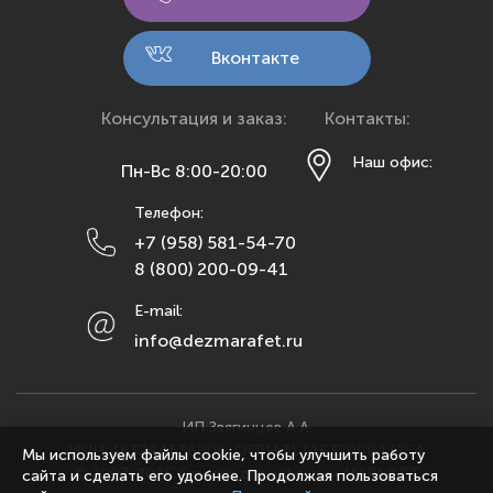
Киров
Кострома
Вконтакте
Краснодар
Красноярск
Консультация и заказ:
Контакты:
Курск
Наш офис:
Пн-Вс 8:00-20:00
Липецк
Телефон:
Махачкала
+7 (958) 581-54-70
Москва
8 (800) 200-09-41
Мурманск
E-mail:
Набережные Челны
info@dezmarafet.ru
Нижний Новгород
Новосибирск
Омск
ИП Звягинцев А.А.
ИНН 463244536009, ОГРН 317463200043254
Орел
Мы используем файлы cookie, чтобы улучшить работу
© 2007-2026 Служба дезинфекции МАРАФЕТ
сайта и сделать его удобнее. Продолжая пользоваться
Оренбург