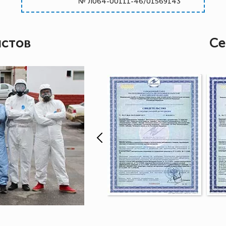
№ Л064-00111-46/01569143
истов
Се