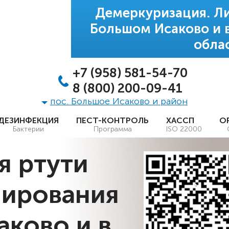
Демеркуризация. Ли
Большом Исаково и 
обла
+7 (958) 581-54-70
8 (800) 200-09-41
пос. Большое Исаково и район
ДЕЗИНФЕКЦИЯ
ПЕСТ-КОНТРОЛЬ
ХАССП
О
Бактерии
Программа
ISO 22000
я ртути
нирования
аково и в