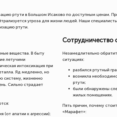
цию ртути в Большом Исаково по доступным ценам. При
ейтрализуется угроза для жизни людей. Наши специалист
изацию ртути.
Сотрудничество 
ные вещества. В быту
Незамедлительно обратит
ние летучими
ситуациях:
ическая интоксикация при
разбился ртутный гра
талла. Яд медленно, но
возникла необходимо
ю систему, жизненно
ртути;
чень. Сильно страдает
были обнаружены сле
жилых помещениях.
ются:
Пять причин, почему стои
«Марафет»:
 (от апатии к агрессии);