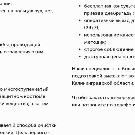
ании;
бесплатная консульта
н на пальцах рук, ног;
приезда дезбригады;
оперативный выезд д
(24/7);
использование качес
методик;
жбы, проводящей
строгое соблюдение 
ь отравления этим
доступная цена на д
Наши специалисты с боль
подготовкой выезжают во 
Калининградской области.
то многоступенчатый
в защитном костюме
Чтобы заказать демеркури
ки вещества, а затем
или позвоните по телефону
вает 2 способа очистки
ский. Цель первого -