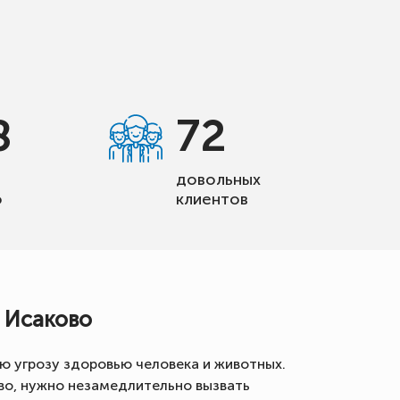
8
72
довольных
о
клиентов
 Исаково
ю угрозу здоровью человека и животных.
во, нужно незамедлительно вызвать