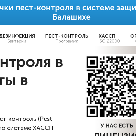
чки пест-контроля в системе защи
Балашихе
ДЕЗИНФЕКЦИЯ
ПЕСТ-КОНТРОЛЬ
ХАССП
О
Бактерии
Программа
ISO 22000
нтроля в
ты в
т-контроль (Pest-
У НАС ЕСТЬ
 по системе ХАССП