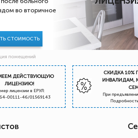
ЛИЦЕНЗИ
 после больного
ездом во вторичное
АТЬ СТОИМОСТЬ
ция помещений
СКИДКА 10% 
МЕЕМ ДЕЙСТВУЮЩУЮ
ИНВАЛИДАМ,
ЛИЦЕНЗИЮ!
СЕ
мер лицензии в ЕРУЛ:
При предъявлени
64-00111-46/01569143
Подробности
истов
Се