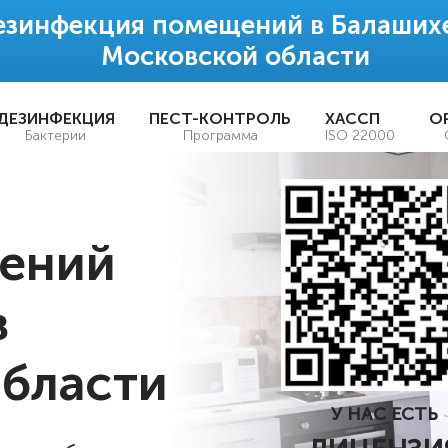
езинфекция помещений в Балашихе
Московской области
ДЕЗИНФЕКЦИЯ
ПЕСТ-КОНТРОЛЬ
ХАССП
О
Бактерии
Программа
ISO 22000
ений
в
бласти
У НАС ЕСТЬ