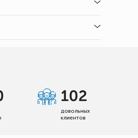
0
102
довольных
о
клиентов