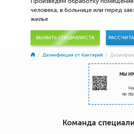
Произведем обработку помещения
человека, в больнице или перед за
жилье
ВЫЗВАТЬ СПЕЦИАЛИСТА
РАССЧИТ
/
Дезинфекция от бактерий
/
Дезинфек
МЫ И
Но
№ Л0
Команда специал