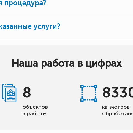
я процедура?
казанные услуги?
Наша работа в цифрах
8
833
объектов
кв. метров
в работе
обработан