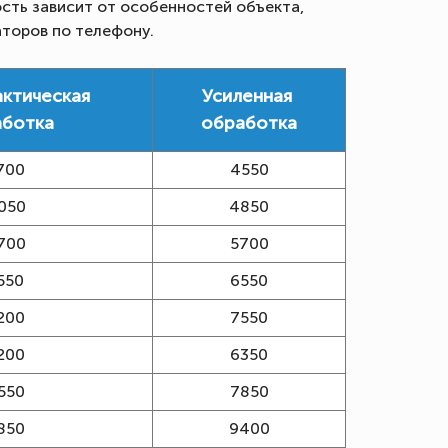
сть зависит от особенностей объекта,
аторов по телефону.
ктическая
Усиленная
аботка
обработка
700
4550
050
4850
700
5700
550
6550
200
7550
200
6350
550
7850
850
9400