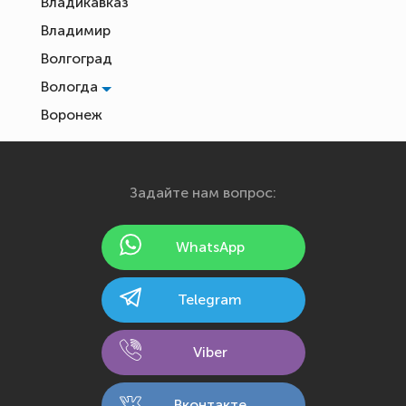
Владикавказ
Владимир
Волгоград
Вологда
Воронеж
Екатеринбург
Иваново
Задайте нам вопрос:
Ижевск
Йошкар-Ола
WhatsApp
Казань
Калининград
Telegram
Калуга
Кемерово
Viber
Киров
Кострома
Вконтакте