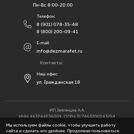
Пн-Вс 8:00-20:00
Липецк
Телефон:
Махачкала
8 (901) 078-35-48
Москва
8 (800) 200-09-41
Мурманск
E-mail:
Набережные Челны
info@dezmarafet.ru
Нижний Новгород
Контакты:
Новосибирск
Омск
Наш офис:
ул. Гражданская 18
Орел
Оренбург
Пенза
Пермь
ИП Звягинцев А.А.
ИНН 463244536009, ОГРН 317463200043254
Ростов-на-Дону
© 2007-2026 Служба дезинфекции МАРАФЕТ
Мы используем файлы cookie, чтобы улучшить работу
Рязань
сайта и сделать его удобнее. Продолжая пользоваться
Политика конфиденциальности
·
Согласие на обработку