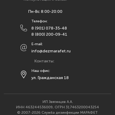
Курск
Пн-Вс 8:00-20:00
Липецк
Телефон:
Махачкала
8 (901) 078-35-48
Москва
8 (800) 200-09-41
Мурманск
E-mail:
Набережные Челны
info@dezmarafet.ru
Нижний Новгород
Контакты:
Новосибирск
Омск
Наш офис:
ул. Гражданская 18
Орел
Оренбург
Пенза
Пермь
ИП Звягинцев А.А.
ИНН 463244536009, ОГРН 317463200043254
Ростов-на-Дону
© 2007-2026 Служба дезинфекции МАРАФЕТ