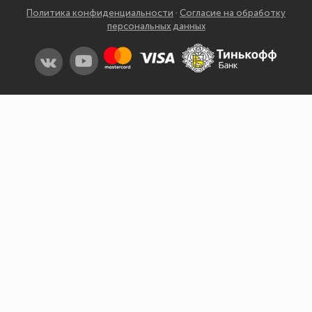
Рязань
Политика конфиденциальности
·
Согласие на обработку
персональных данных
Самара
Санкт-Петербург
Саранск
Саратов
Симферополь
Смоленск
Сочи
Ставрополь
Сыктывкар
Тамбов
Тверь
Томск
Тула
Тюмень