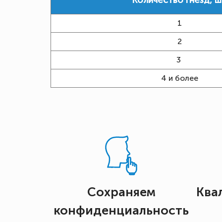
Количество гнезд, ш
1
2
3
4 и более
Сохраняем
Ква
конфиденциальность