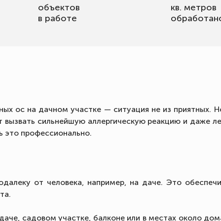
объектов
кв. метров
в работе
обработан
ых ос на дачном участке — ситуация не из приятных. Но
т вызвать сильнейшую аллергическую реакцию и даже л
ь это профессионально.
одалеку от человека, например, на даче. Это обеспечи
та.
аче, садовом участке, балконе или в местах около дома