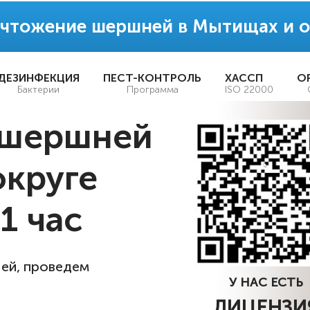
чтожение шершней в Мытищах и о
ДЕЗИНФЕКЦИЯ
ПЕСТ-КОНТРОЛЬ
ХАССП
О
Бактерии
Программа
ISO 22000
 шершней
округе
 1 час
ей, проведем
У НАС ЕСТЬ
ЛИЦЕНЗИ