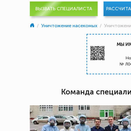
ВЫЗВАТЬ СПЕЦИАЛИСТА
РАССЧИТ
/
Уничтожение насекомых
/
Уничтожен
МЫ И
Но
№ Л0
Команда специал