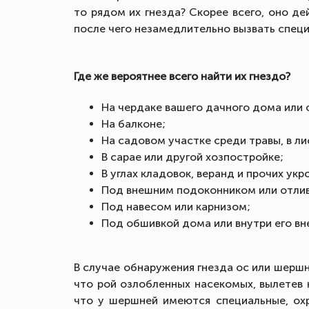
то рядом их гнезда? Скорее всего, оно д
после чего незамедлительно вызвать специ
Где же вероятнее всего найти их гнездо?
На чердаке вашего дачного дома или 
На балконе;
На садовом участке среди травы, в ли
В сарае или другой хозпостройке;
В углах кладовок, веранд и прочих ук
Под внешним подоконником или отли
Под навесом или карнизом;
Под обшивкой дома или внутри его вн
В случае обнаружения гнезда ос или шершн
что рой озлобленных насекомых, вылетев н
что у шершней имеются специальные, ох