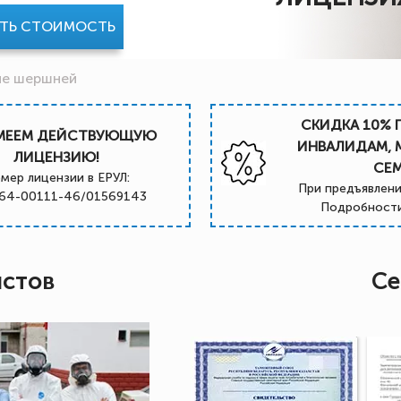
АТЬ СТОИМОСТЬ
ие шершней
СКИДКА 10% 
МЕЕМ ДЕЙСТВУЮЩУЮ
ИНВАЛИДАМ,
ЛИЦЕНЗИЮ!
СЕ
мер лицензии в ЕРУЛ:
При предъявлени
64-00111-46/01569143
Подробности
истов
Се