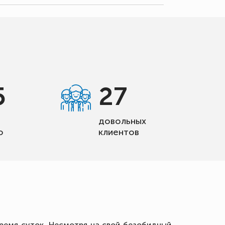
5
27
довольных
о
клиентов
время суток. Несмотря на свой безобидный