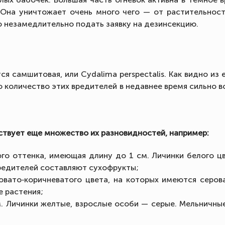
. Она уничтожает очень много чего — от растительност
но незамедлительно подать заявку на дезинсекцию.
я самшитовая, или Cydalima perspectalis. Как видно из
то количество этих вредителей в недавнее время сильно 
ствует еще множество их разновидностей, например:
го оттенка, имеющая длину до 1 см. Личинки белого ц
вредителей составляют сухофрукты;
овато‐коричневатого цвета, на которых имеются серов
е растения;
м. Личинки желтые, взрослые особи — серые. Мельничны