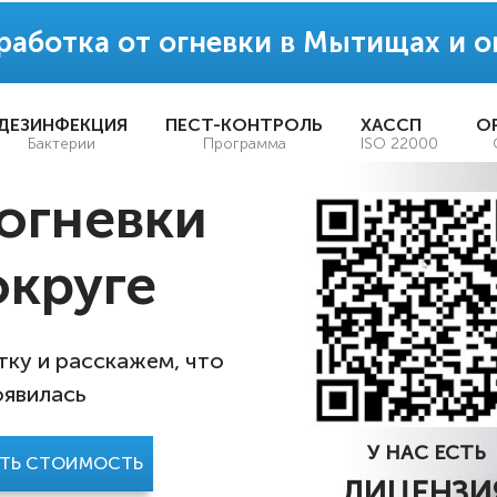
работка от огневки в Мытищах и о
ДЕЗИНФЕКЦИЯ
ПЕСТ-КОНТРОЛЬ
ХАССП
О
Бактерии
Программа
ISO 22000
огневки
округе
ку и расскажем, что
оявилась
У НАС ЕСТЬ
АТЬ СТОИМОСТЬ
ЛИЦЕНЗИ