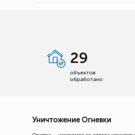
29
объектов
обработано
Уничтожение Огневки
Огневка — насекомое из отряда чешуекрыл