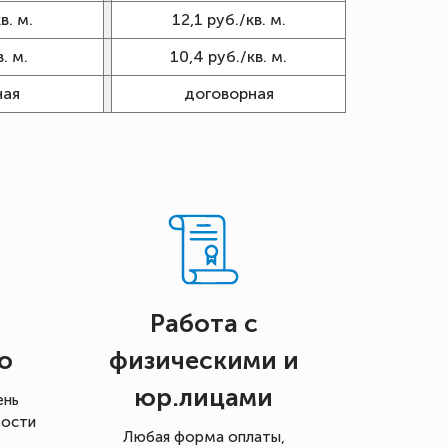
в. м.
12,1 руб./кв. м.
. м.
10,4 руб./кв. м.
ная
договорная
Работа с
о
физическими и
юр.лицами
ень
мости
Любая форма оплаты,