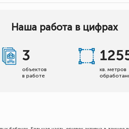
Наша работа в цифрах
3
125
объектов
кв. метров
в работе
обработан
ых бабочек. Большая часть огневок активна в темное 