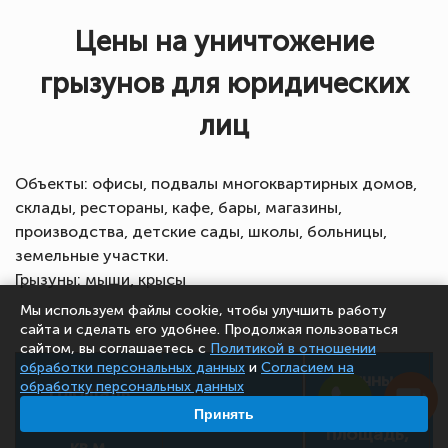
Цены на уничтожение
грызунов для юридических
лиц
Объекты: офисы, подвалы многоквартирных домов,
склады, рестораны, кафе, бары, магазины,
производства, детские сады, школы, больницы,
земельные участки.
Грызуны: мыши, крысы
Мы используем файлы cookie, чтобы улучшить работу
сайта и сделать его удобнее. Продолжая пользоваться
сайтом, вы соглашаетесь с
Политикой в отношении
обработки персональных данных
и
Согласием на
Уличные
обработку персональных данных
Площадь
участки
Принять
помещения,
Стоимость
площадь,
кв.м.