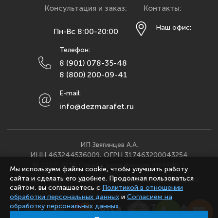
Красноярск
Консультация и заказ:
Контакты:
Курск
Наш офис:
Пн-Вс 8:00-20:00
Липецк
Телефон:
Махачкала
8 (901) 078-35-48
Москва
8 (800) 200-09-41
Мурманск
E-mail:
Набережные Челны
info@dezmarafet.ru
Нижний Новгород
Новосибирск
Омск
ИП Звягинцев А.А.
ИНН 463244536009, ОГРН 317463200043254
Орел
© 2007-2026 Служба дезинфекции МАРАФЕТ
Мы используем файлы cookie, чтобы улучшить работу
Оренбург
сайта и сделать его удобнее. Продолжая пользоваться
Политика конфиденциальности
·
Согласие на обработку
Пенза
сайтом, вы соглашаетесь с
Политикой в отношении
персональных данных
обработки персональных данных
и
Согласием на
Пермь
обработку персональных данных
Ростов-на-Дону