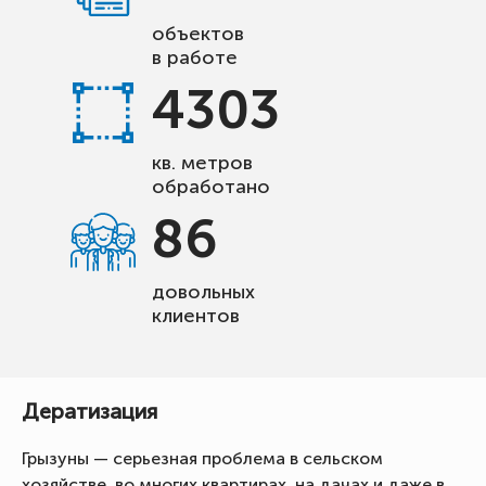
объектов
в работе
4303
кв. метров
обработано
86
довольных
клиентов
Дератизация
Грызуны — серьезная проблема в сельском
хозяйстве, во многих квартирах, на дачах и даже в