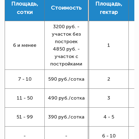
Площадь,
Площадь,
Стоимость
С
сотки
гектар
3200 руб. -
участок без
построек
6 и менее
1
4850 руб. -
р
участок с
постройками
1
7 - 10
590 руб./сотка
2
1
11 - 50
490 руб./сотка
3
1
51 - 99
390 руб./сотка
4 - 5
-
-
6 - 10