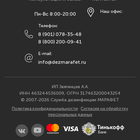
Курск
Наш офис:
Пн-Вс 8:00-20:00
Липецк
Телефон:
Махачкала
8 (901) 078-35-48
Москва
8 (800) 200-09-41
Мурманск
E-mail:
Набережные Челны
info@dezmarafet.ru
Нижний Новгород
Новосибирск
Омск
ИП Звягинцев А.А.
ИНН 463244536009, ОГРН 317463200043254
Орел
© 2007-2026 Служба дезинфекции МАРАФЕТ
Оренбург
Политика конфиденциальности
·
Согласие на обработку
Пенза
персональных данных
Пермь
Ростов-на-Дону