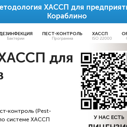
етодология ХАССП для предприят
Кораблино
ДЕЗИНФЕКЦИЯ
ПЕСТ-КОНТРОЛЬ
ХАССП
О
Бактерии
Программа
ISO 22000
ХАССП для
в
т-контроль (Pest-
У НАС ЕСТЬ
 по системе ХАССП