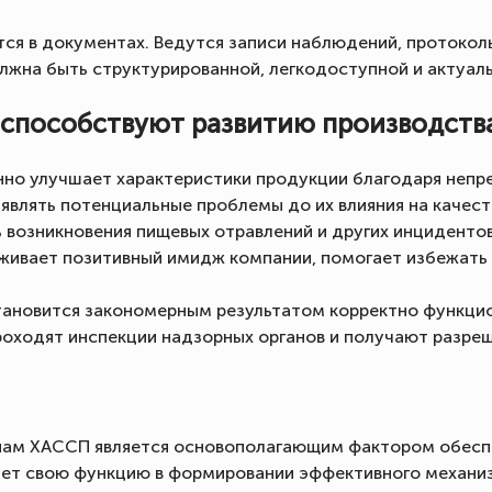
ся в документах. Ведутся записи наблюдений, протоко
лжна быть структурированной, легкодоступной и актуал
 способствуют развитию производств
но улучшает характеристики продукции благодаря непр
являть потенциальные проблемы до их влияния на качест
возникновения пищевых отравлений и других инцидентов
ивает позитивный имидж компании, помогает избежать 
ановится закономерным результатом корректно функци
роходят инспекции надзорных органов и получают разр
пам ХАССП является основополагающим фактором обесп
ет свою функцию в формировании эффективного механизм