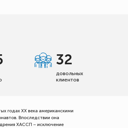
5
32
довольных
о
клиентов
ятых годах XX века американскими
онавтов. Впоследствии она
едрения ХАССП – исключение