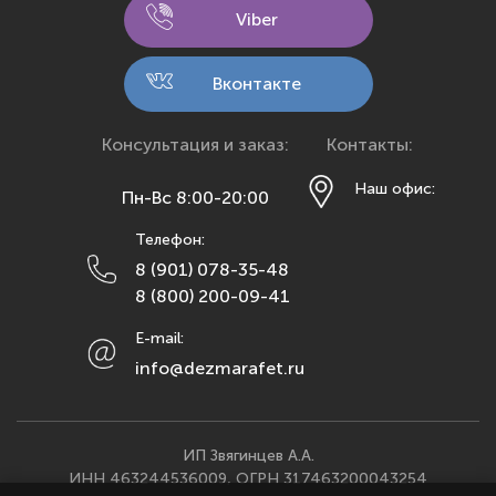
Кемерово
Viber
Киров
Кострома
Вконтакте
Краснодар
Красноярск
Консультация и заказ:
Контакты:
Курск
Наш офис:
Пн-Вс 8:00-20:00
Липецк
Телефон:
Махачкала
8 (901) 078-35-48
Москва
8 (800) 200-09-41
Мурманск
E-mail:
Набережные Челны
info@dezmarafet.ru
Нижний Новгород
Новосибирск
Омск
ИП Звягинцев А.А.
ИНН 463244536009, ОГРН 317463200043254
Орел