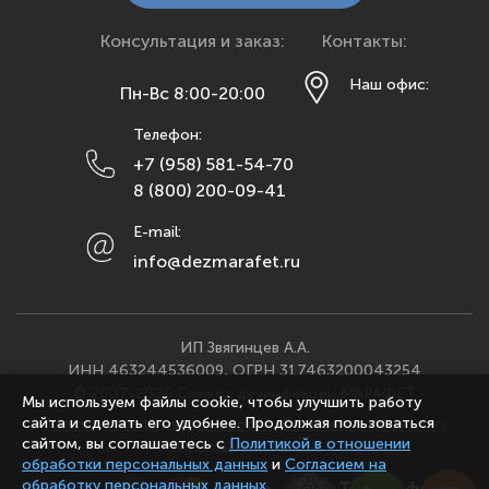
Краснодар
Красноярск
Консультация и заказ:
Контакты:
Курск
Наш офис:
Пн-Вс 8:00-20:00
Липецк
Телефон:
Махачкала
+7 (958) 581-54-70
Москва
8 (800) 200-09-41
Мурманск
E-mail:
Набережные Челны
info@dezmarafet.ru
Нижний Новгород
Новосибирск
Омск
ИП Звягинцев А.А.
ИНН 463244536009, ОГРН 317463200043254
Орел
© 2007-2026 Служба дезинфекции МАРАФЕТ
Мы используем файлы cookie, чтобы улучшить работу
Оренбург
сайта и сделать его удобнее. Продолжая пользоваться
Политика конфиденциальности
·
Согласие на обработку
Пенза
сайтом, вы соглашаетесь с
Политикой в отношении
персональных данных
обработки персональных данных
и
Согласием на
Пермь
обработку персональных данных