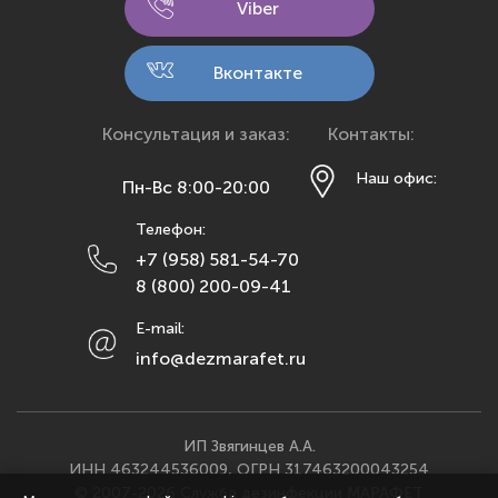
Viber
Киров
Кострома
Вконтакте
Краснодар
Красноярск
Консультация и заказ:
Контакты:
Курск
Наш офис:
Пн-Вс 8:00-20:00
Липецк
Телефон:
Махачкала
+7 (958) 581-54-70
Москва
8 (800) 200-09-41
Мурманск
E-mail:
Набережные Челны
info@dezmarafet.ru
Нижний Новгород
Новосибирск
Омск
ИП Звягинцев А.А.
ИНН 463244536009, ОГРН 317463200043254
Орел
© 2007-2026 Служба дезинфекции МАРАФЕТ