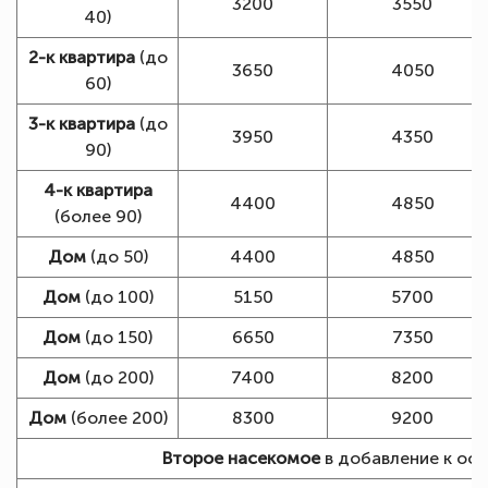
3200
3550
40)
2-к квартира
(до
3650
4050
60)
3-к квартира
(до
3950
4350
90)
4-к квартира
4400
4850
(более 90)
Дом
(до 50)
4400
4850
Дом
(до 100)
5150
5700
Дом
(до 150)
6650
7350
Дом
(до 200)
7400
8200
Дом
(более 200)
8300
9200
Второе насекомое
в добавление к осн