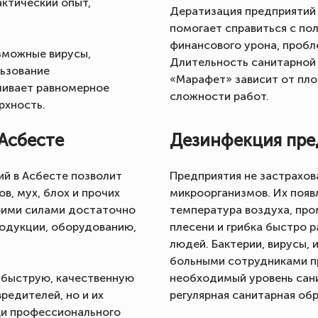
ктический опыт,
Дератизация предприятий
помогает справиться с по
финансового урона, пробл
зможные вирусы,
Длительность санитарной
льзование
«Марафет» зависит от пл
чивает равномерное
сложности работ.
рхность.
Асбесте
Дезинфекция пре
й в Асбесте позволит
Предприятия не застрахов
в, мух, блох и прочих
микроорганизмов. Их появ
оими силами достаточно
температура воздуха, про
родукции, оборудованию,
плесени и грибка быстро 
людей. Бактерии, вирусы, 
больными сотрудниками п
 быструю, качественную
необходимый уровень сан
редителей, но и их
регулярная санитарная об
щи профессионального