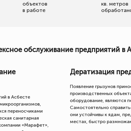
объектов
кв. метров
в работе
обработан
ксное обслуживание предприятий в 
ание
Дератизация пред
Появление грызунов прин
производственных объект
ий в Асбесте
оборудование, являются п
 микроорганизмов,
Самостоятельно справитьс
хся переносчиками
они устойчивы к ядам, пр
еская санитарная
местах, быстро размножа
компании «Марафет»,