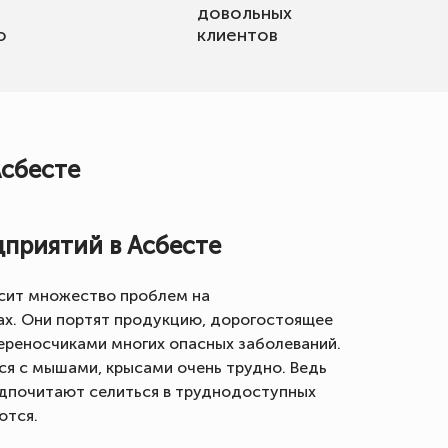
довольных
о
клиентов
Асбесте
приятий в Асбесте
осит множество проблем на
ах. Они портят продукцию, дорогостоящее
ереносчиками многих опасных заболеваний.
я с мышами, крысами очень трудно. Ведь
едпочитают селиться в труднодоступных
ются.