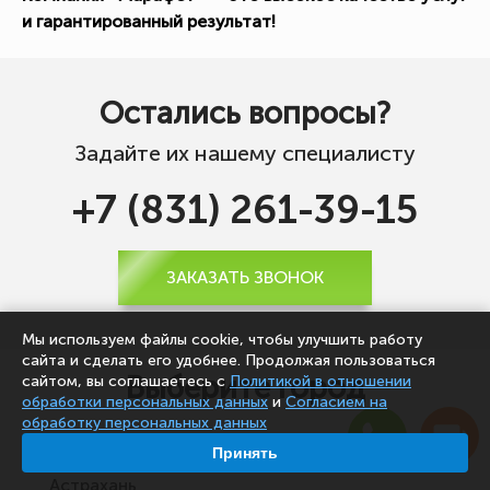
и гарантированный результат!
Остались вопросы?
Задайте их нашему специалисту
+7 (831) 261-39-15
ЗАКАЗАТЬ ЗВОНОК
Мы используем файлы cookie, чтобы улучшить работу
сайта и сделать его удобнее. Продолжая пользоваться
Выберите город
сайтом, вы соглашаетесь с
Политикой в отношении
обработки персональных данных
и
Согласием на
обработку персональных данных
Архангельск
Принять
Астрахань