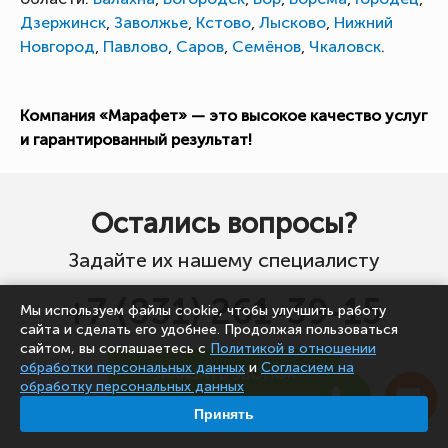
Дзержинск
,
Заволжье
,
Кстово
,
Лысково
,
Нижний
Новгород
,
Павлово
,
Саров
,
Семёнов
,
Чкаловск
.
Компания «Марафет» — это высокое качество услуг
и гарантированный результат!
Остались вопросы?
Задайте их нашему специалисту
+7 (831) 261-39-15
Мы используем файлы cookie, чтобы улучшить работу
сайта и сделать его удобнее. Продолжая пользоваться
сайтом, вы соглашаетесь с
Политикой в отношении
обработки персональных данных
и
Согласием на
ЗАКАЗАТЬ ЗВОНОК
обработку персональных данных
Принять