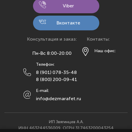
Кемерово
Viber
Киров
Кострома
Вконтакте
Краснодар
Красноярск
Консультация и заказ:
Контакты:
Курск
Наш офис:
Пн-Вс 8:00-20:00
Липецк
Телефон:
Махачкала
8 (901) 078-35-48
Москва
8 (800) 200-09-41
Мурманск
E-mail:
Набережные Челны
info@dezmarafet.ru
Нижний Новгород
Новосибирск
Омск
ИП Звягинцев А.А.
ИНН 463244536009, ОГРН 317463200043254
Орел