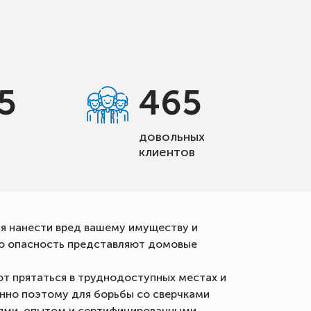
5
465
довольных
клиентов
ая нанести вред вашему имуществу и
бую опасность представляют домовые
т прятаться в труднодоступных местах и
нно поэтому для борьбы со сверчками
ями, опытом и сертифицированными