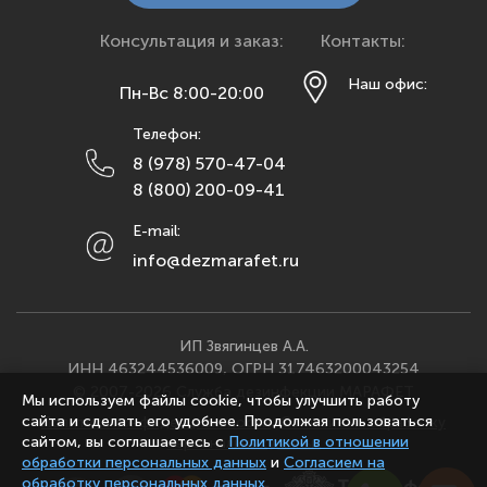
Краснодар
Красноярск
Консультация и заказ:
Контакты:
Курск
Наш офис:
Пн-Вс 8:00-20:00
Липецк
Телефон:
Махачкала
8 (978) 570-47-04
Москва
8 (800) 200-09-41
Мурманск
E-mail:
Набережные Челны
info@dezmarafet.ru
Нижний Новгород
Новосибирск
Омск
ИП Звягинцев А.А.
ИНН 463244536009, ОГРН 317463200043254
Орел
© 2007-2026 Служба дезинфекции МАРАФЕТ
Мы используем файлы cookie, чтобы улучшить работу
Оренбург
сайта и сделать его удобнее. Продолжая пользоваться
Политика конфиденциальности
·
Согласие на обработку
Пенза
сайтом, вы соглашаетесь с
Политикой в отношении
персональных данных
обработки персональных данных
и
Согласием на
Пермь
обработку персональных данных