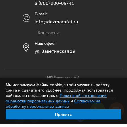
8 (800) 200-09-41
Мурманск
E-mail:
Набережные Челны
info@dezmarafet.ru
Нижний Новгород
Контакты:
Новосибирск
Омск
Наш офис:
ул. Заветинская 19
Орел
Оренбург
Пенза
Пермь
ИП Звягинцев А.А.
ИНН 463244536009, ОГРН 317463200043254
Мы используем файлы cookie, чтобы улучшить работу
Ростов-на-Дону
© 2007-2026 Служба дезинфекции МАРАФЕТ
сайта и сделать его удобнее. Продолжая пользоваться
Рязань
сайтом, вы соглашаетесь с
Политикой в отношении
Политика конфиденциальности
·
Согласие на обработку
обработки персональных данных
и
Согласием на
персональных данных
Самара
обработку персональных данных
Санкт-Петербург
Принять
Саранск