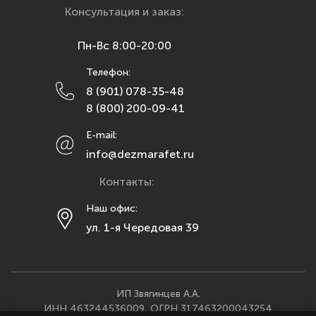
Красноярск
Консультация и заказ:
Курск
Пн-Вс 8:00-20:00
Липецк
Телефон:
Махачкала
8 (901) 078-35-48
Москва
8 (800) 200-09-41
Мурманск
E-mail:
Набережные Челны
info@dezmarafet.ru
Нижний Новгород
Контакты:
Новосибирск
Омск
Наш офис:
ул. 1-я Чередовая 39
Орел
Оренбург
Пенза
Пермь
ИП Звягинцев А.А.
ИНН 463244536009, ОГРН 317463200043254
Ростов-на-Дону