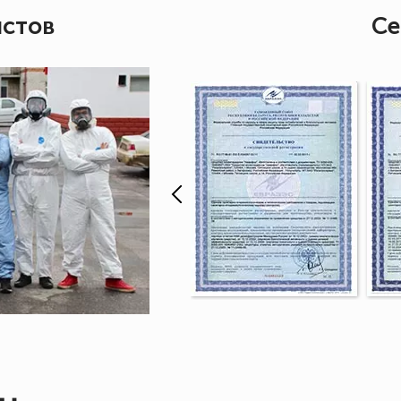
истов
Се