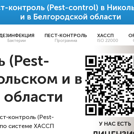
т-контроль (Pest-control) в Нико
и в Белгородской области
ДЕЗИНФЕКЦИЯ
ПЕСТ-КОНТРОЛЬ
ХАССП
О
Бактерии
Программа
ISO 22000
 (Pest-
кольском и в
 области
т-контроль (Pest-
У НАС ЕСТЬ
 по системе ХАССП