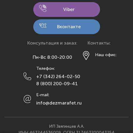
Кемерово
Viber
Киров
Кострома
Вконтакте
Краснодар
Красноярск
Консультация и заказ:
Контакты:
Курск
Наш офис:
Пн-Вс 8:00-20:00
Липецк
Телефон:
Махачкала
+7 (342) 264-02-50
Москва
8 (800) 200-09-41
Мурманск
E-mail:
Набережные Челны
info@dezmarafet.ru
Нижний Новгород
Новосибирск
Омск
ИП Звягинцев А.А.
ИНН 463244536009, ОГРН 317463200043254