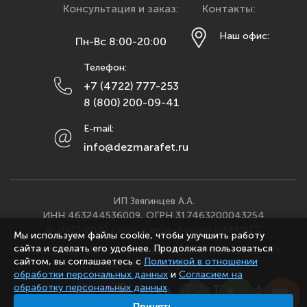
Красноярск
Консультация и заказ:
Контакты:
Курск
Наш офис:
Пн-Вс 8:00-20:00
Липецк
Телефон:
Махачкала
+7 (4722) 777-253
Москва
8 (800) 200-09-41
Мурманск
E-mail:
Набережные Челны
info@dezmarafet.ru
Нижний Новгород
Новосибирск
Омск
ИП Звягинцев А.А.
ИНН 463244536009, ОГРН 317463200043254
Орел
© 2007-2026 Служба дезинфекции МАРАФЕТ
Мы используем файлы cookie, чтобы улучшить работу
Оренбург
сайта и сделать его удобнее. Продолжая пользоваться
Политика конфиденциальности
·
Согласие на обработку
Пенза
сайтом, вы соглашаетесь с
Политикой в отношении
персональных данных
обработки персональных данных
и
Согласием на
Пермь
обработку персональных данных
Ростов-на-Дону
Принять