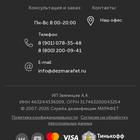
Красноярск
Консультация и заказ:
Контакты:
Курск
Наш офис:
Пн-Вс 8:00-20:00
Липецк
Телефон:
Махачкала
8 (901) 078-35-48
Москва
8 (800) 200-09-41
Мурманск
E-mail:
Набережные Челны
info@dezmarafet.ru
Нижний Новгород
Новосибирск
Омск
ИП Звягинцев А.А.
ИНН 463244536009, ОГРН 317463200043254
Орел
© 2007-2026 Служба дезинфекции МАРАФЕТ
Оренбург
Политика конфиденциальности
·
Согласие на обработку
Пенза
персональных данных
Пермь