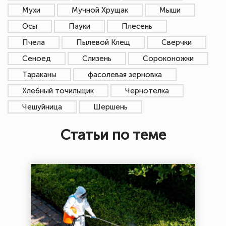
Мухи
Мучной Хрущак
Мыши
Осы
Пауки
Плесень
Пчела
Пылевой Клещ
Сверчки
Сеноед
Слизень
Сороконожки
Тараканы
фасолевая зерновка
Хлебный точильщик
Чернотелка
Чешуйница
Шершень
Статьи по теме