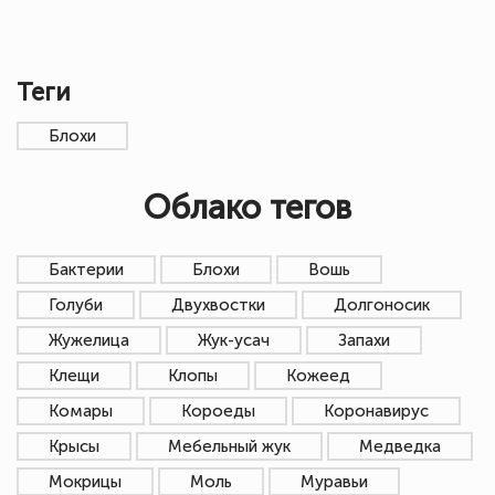
Теги
Блохи
Облако тегов
Бактерии
Блохи
Вошь
Голуби
Двухвостки
Долгоносик
Жужелица
Жук-усач
Запахи
Клещи
Клопы
Кожеед
Комары
Короеды
Коронавирус
Крысы
Мебельный жук
Медведка
Мокрицы
Моль
Муравьи