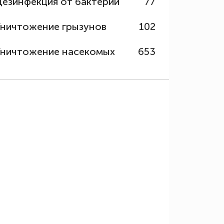
Дезинфекция от бактерий
77
Уничтожение грызунов
102
Уничтожение насекомых
653