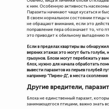
Обычно, яйца и личинки блохи откладыв
к ним. Особенную активность насекомые
Паразиты начинают чаще кусаться и бы
В своем нормальном состоянии птицы ч
не обращают внимания, если это дейст
поправление пера обозначает то, что п
это приводит к обильному выпадению п
Если в пределах квартиры вы обнаружили
верхних этажах это могут быть голуби,
грызунов. Блохи могут перебежать у вам
блох, нужно для начала обработать пом
вывести паразитов из перьев голубей п
например "Пирен-Д", в места скопления
Другие вредители, парази
Блоха не единственный паразит, которы
занимающегося птицами, важно знать все