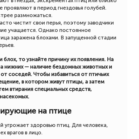
ают в гнездах, экскрементах птиц или близко
 проявляют в период гнездовья голубей.
стрее размножаться.
асто чистит свои перья, поэтому заводчики
вие учащается. Однако постоянное
тица заражена блохами. В запущенной стадии
ерьев.
 блох, то узнайте причину их появления. На
 на нижних — наличие бездомных животных и
 от соседей. Чтобы избавиться от птичьих
ещение, в котором живут птицы, а затем
утем втирания специальных средств,
 насекомых.
тирующие на птице
й угрожает здоровью птиц. Для человека,
х врагов в лицо.