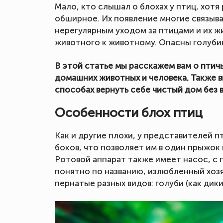
Мало, кто слышал о блохах у птиц, хотя
обширное. Их появление многие связыв
нерегулярным уходом за птицами и их ж
животного к животному. Опасны голубин
В этой статье мы расскажем вам о птичь
домашних животных и человека. Также вы
способах вернуть себе чистый дом без 
Особенности блох птиц
Как и другие плохи, у представителей п
боков, что позволяет им в один прыжок
Ротовой аппарат также имеет насос, с 
понятно по названию, излюбленный хозя
пернатые разных видов: голуби (как дикие