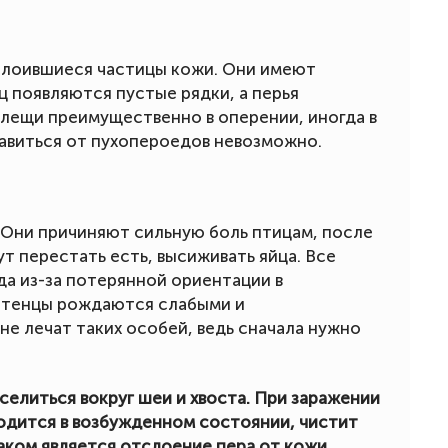
слоившиеся частицы кожи. Они имеют
ц появляются пустые рядки, а перья
клещи преимущественно в оперении, иногда в
бавиться от пухопероедов невозможно.
 Они причиняют сильную боль птицам, после
ут перестать есть, высиживать яйца. Все
а из-за потерянной ориентации в
 птенцы рождаются слабыми и
не лечат таких особей, ведь сначала нужно
селиться вокруг шеи и хвоста. При заражении
одится в возбужденном состоянии, чистит
наком является отслоение пера от кожи.