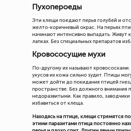
Пухопероеды
Эти клещи поедают перья голубей и от
желто-коричневый окрас. На перьях пти
начинают интенсивно выпадать. Живут 
лапках. Без специальных препаратов из
Кровососущие мухи
По-другому их называют кровососками.
укусов их кожа сильно зудит. Птицы мог
может дойти до покидания птицей гнезд
пространстве. Без должного внимания
недоразвитыми. Как правило, заводчики 
избавиться от клеща.
Находясь на птице, клещи стремятся по
этими паразитами птица постоянно нах
перья и плохо спит. Другим явным приз