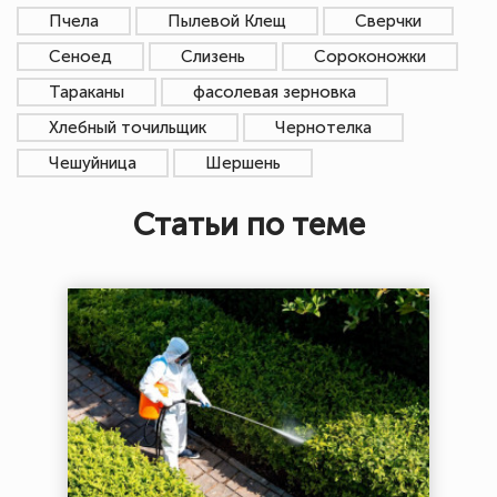
Пчела
Пылевой Клещ
Сверчки
Сеноед
Слизень
Сороконожки
Тараканы
фасолевая зерновка
Хлебный точильщик
Чернотелка
Чешуйница
Шершень
Статьи по теме