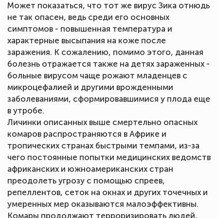
Может показаться, что тот же вирус Зика отнюдь
не так опасен, ведь среди его основных
симптомов - повышенная температура и
характерные высыпания на коже после
заражения. К сожалению, помимо этого, данная
болезнь отражается также на детях зараженных -
больные вирусом чаще рожают младенцев с
микроцефалией и другими врожденными
заболеваниями, сформировавшимися у плода еще
в утробе.
Личинки описанных выше смертельно опасных
комаров распространяются в Африке и
тропических странах быстрыми темпами, из-за
чего постоянные попытки медицинских ведомств
африканских и южноамериканских стран
преодолеть угрозу с помощью спреев,
репеллентов, сеток на окнах и других точечных и
умеренных мер оказываются малоэффективны.
Комары продолжают терроризировать людей,