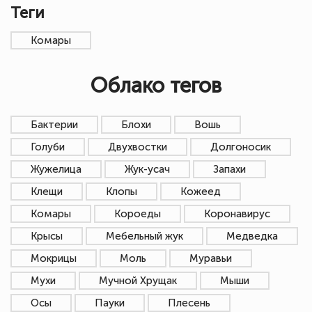
Теги
Комары
Облако тегов
Бактерии
Блохи
Вошь
Голуби
Двухвостки
Долгоносик
Жужелица
Жук-усач
Запахи
Клещи
Клопы
Кожеед
Комары
Короеды
Коронавирус
Крысы
Мебельный жук
Медведка
Мокрицы
Моль
Муравьи
Мухи
Мучной Хрущак
Мыши
Осы
Пауки
Плесень