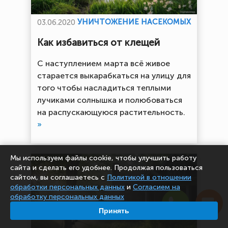
УНИЧТОЖЕНИЕ НАСЕКОМЫХ
03.06.2020
Как избавиться от клещей
С наступлением марта всё живое
старается выкарабкаться на улицу для
того чтобы насладиться теплыми
лучиками солнышка и полюбоваться
на распускающуюся растительность.
»
Мы используем файлы cookie, чтобы улучшить работу
сайта и сделать его удобнее. Продолжая пользоваться
сайтом, вы соглашаетесь с
Политикой в отношении
обработки персональных данных
и
Согласием на
обработку персональных данных
Принять