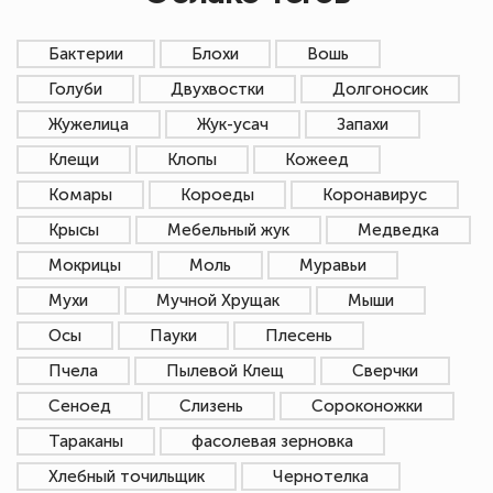
Бактерии
Блохи
Вошь
Голуби
Двухвостки
Долгоносик
Жужелица
Жук-усач
Запахи
Клещи
Клопы
Кожеед
Комары
Короеды
Коронавирус
Крысы
Мебельный жук
Медведка
Мокрицы
Моль
Муравьи
Мухи
Мучной Хрущак
Мыши
Осы
Пауки
Плесень
Пчела
Пылевой Клещ
Сверчки
Сеноед
Слизень
Сороконожки
Тараканы
фасолевая зерновка
Хлебный точильщик
Чернотелка