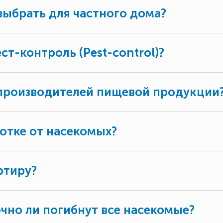
выбрать для частного дома?
ст-контроль (Pest-control)?
 производителей пищевой продукции
ботке от насекомых?
ртиру?
очно ли погибнут все насекомые?