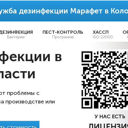
ужба дезинфекции Марафет в Кол
ДЕЗИНФЕКЦИЯ
ПЕСТ-КОНТРОЛЬ
ХАССП
О
Бактерии
Программа
ISO 22000
фекции в
ласти
 от проблемы с
на производстве или
У НАС ЕСТЬ
ЛИЦЕНЗИ
АТЬ СТОИМОСТЬ