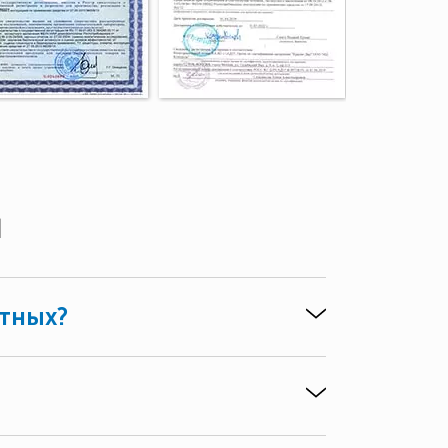
ы
отных?